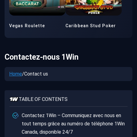
Vegas Roulette
Caribbean Stud Poker
Contactez-nous 1Win
Home
/
Contact us
TABLE OF CONTENTS
Contactez 1Win – Communiquez avec nous en
tout temps grâce au numéro de téléphone 1Win
Canada, disponible 24/7