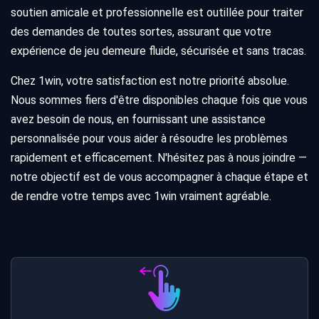
soutien amicale et professionnelle est outillée pour traiter
des demandes de toutes sortes, assurant que votre
expérience de jeu demeure fluide, sécurisée et sans tracas.
Chez 1win, votre satisfaction est notre priorité absolue.
Nous sommes fiers d'être disponibles chaque fois que vous
avez besoin de nous, en fournissant une assistance
personnalisée pour vous aider à résoudre les problèmes
rapidement et efficacement. N'hésitez pas à nous joindre —
notre objectif est de vous accompagner à chaque étape et
de rendre votre temps avec 1win vraiment agréable.