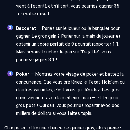
vient à l'esprit), et s'il sort, vous pourriez gagner 35
fois votre mise !
Baccarat
— Pariez sur le joueur ou le banquier pour
gagner. Le gros gain ? Parier sur la main du joueur et
obtenir un score parfait de 9 pourrait rapporter 1:1.
Mais si vous touchez le pari sur "l'égalité", vous
pourriez gagner 8:1 !
Poker
— Montrez votre visage de poker et battez la
concurrence. Que vous préfériez le Texas Hold'em ou
d'autres variantes, c'est vous qui décidez. Les gros
gains viennent avec la meilleure main — et les plus
gros pots ! Qui sait, vous pourriez repartir avec des
milliers de dollars si vous faites tapis.
Chaque jeu offre une chance de gagner gros, alors prenez