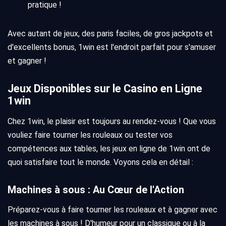
pratique !
Avec autant de jeux, des paris faciles, de gros jackpots et
d'excellents bonus, 1win est l'endroit parfait pour s'amuser
et gagner !
Jeux Disponibles sur le Casino en Ligne
1win
Chez 1win, le plaisir est toujours au rendez-vous ! Que vous
vouliez faire tourner les rouleaux ou tester vos
compétences aux tables, les jeux en ligne de 1win ont de
quoi satisfaire tout le monde. Voyons cela en détail :
Machines à sous : Au Cœur de l'Action
Préparez-vous à faire tourner les rouleaux et à gagner avec
les machines à sous ! D'humeur pour un classique ou à la