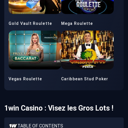
Gold Vault Roulette
Mega Roulette
Vegas Roulette
Caribbean Stud Poker
1win Casino : Visez les Gros Lots !
TABLE OF CONTENTS