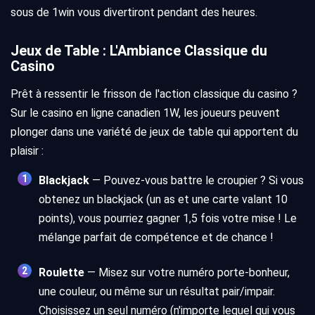
sous de 1win vous divertiront pendant des heures.
Jeux de Table : L'Ambiance Classique du
Casino
Prêt à ressentir le frisson de l'action classique du casino ?
Sur le casino en ligne canadien 1W, les joueurs peuvent
plonger dans une variété de jeux de table qui apportent du
plaisir :
Blackjack
— Pouvez-vous battre le croupier ? Si vous
obtenez un blackjack (un as et une carte valant 10
points), vous pourriez gagner 1,5 fois votre mise ! Le
mélange parfait de compétence et de chance !
Roulette
— Misez sur votre numéro porte-bonheur,
une couleur, ou même sur un résultat pair/impair.
Choisissez un seul numéro (n'importe lequel qui vous