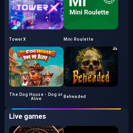
TowerX
Mini Roulette
The Dog House - Dog or
Beheaded
Alive
Live games