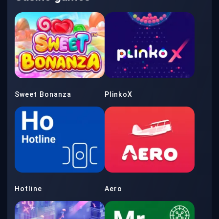
Sweet Bonanza
PlinkoX
Hotline
Aero