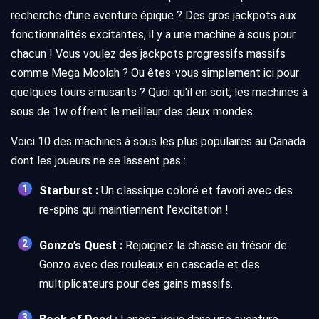
recherche d'une aventure épique ? Des gros jackpots aux
fonctionnalités excitantes, il y a une machine à sous pour
chacun ! Vous voulez des jackpots progressifs massifs
comme Mega Moolah ? Ou êtes-vous simplement ici pour
quelques tours amusants ? Quoi qu'il en soit, les machines à
sous de 1w offrent le meilleur des deux mondes.
Voici 10 des machines à sous les plus populaires au Canada
dont les joueurs ne se lassent pas :
Starburst :
Un classique coloré et favori avec des
re-spins qui maintiennent l'excitation !
Gonzo’s Quest :
Rejoignez la chasse au trésor de
Gonzo avec des rouleaux en cascade et des
multiplicateurs pour des gains massifs.