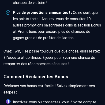
chances de victoire !
Plus de promotions amusantes ! :
Ce ne sont que
les points forts ! Assurez-vous de consulter 10
autres promotions saisonnières dans la section Bonus
et Promotions pour encore plus de chances de
gagner gros et de profiter de l'action.
Chez 1win, il se passe toujours quelque chose, alors restez
à l'écoute et continuez à jouer pour avoir une chance de
remporter des récompenses sérieuses !
Comment Réclamer les Bonus
Réclamer vos bonus est facile ! Suivez simplement ces
étapes :
Inscrivez-vous ou connectez-vous à votre compte.