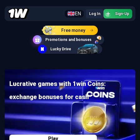
EN
Log In
Sign-Up
Free money
Promotions and bonuses
Lucky Drive
Lucrative games with 1win Coins:
exchange bonuses for cash
Play