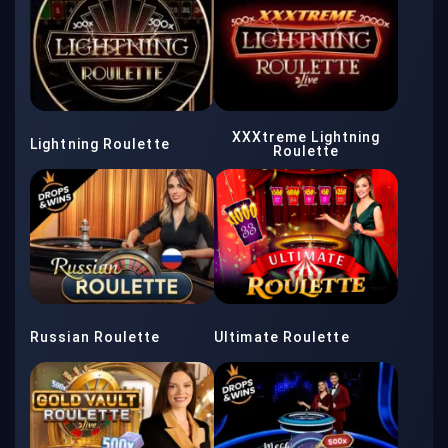
XXXtreme Lightning
Lightning Roulette
Roulette
Russian Roulette
Ultimate Roulette